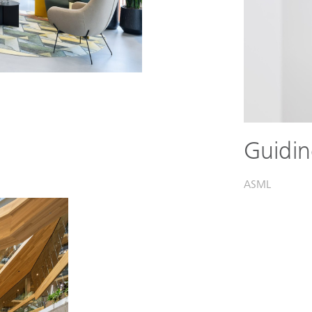
Guidin
ASML