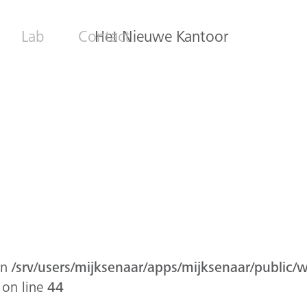
Lab
Contact
Het Nieuwe Kantoor
in
/srv/users/mijksenaar/apps/mijksenaar/public/
on line
44