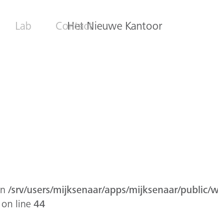
Lab
Contact
Het Nieuwe Kantoor
in
/srv/users/mijksenaar/apps/mijksenaar/public/
on line
44