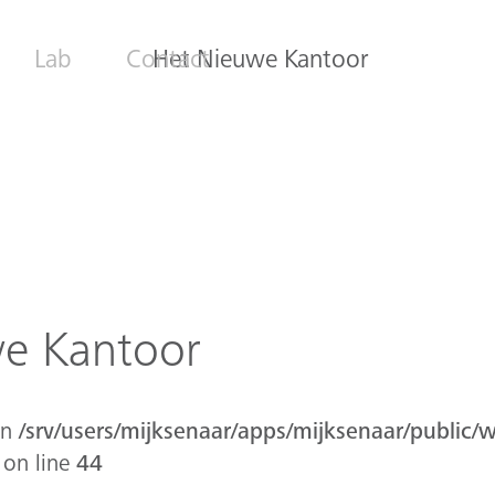
Lab
Contact
Het Nieuwe Kantoor
we Kantoor
in
/srv/users/mijksenaar/apps/mijksenaar/public/
on line
44