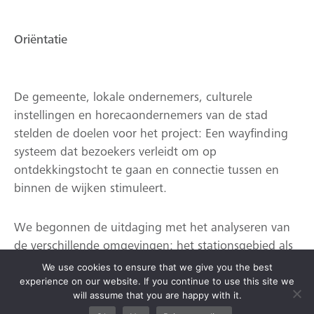
Oriëntatie
De gemeente, lokale ondernemers, culturele
instellingen en horecaondernemers van de stad
stelden de doelen voor het project: Een wayfinding
systeem dat bezoekers verleidt om op
ontdekkingstocht te gaan en connectie tussen en
binnen de wijken stimuleert.
We begonnen de uitdaging met het analyseren van
de verschillende omgevingen: het stationsgebied als
mobiliteitshub, het historische centrum waar cultuur
We use cookies to ensure that we give you the best
bloeit en het Eemkwartier, met een moderne,
experience on our website. If you continue to use this site we
will assume that you are happy with it.
energieke sfeer en uitstraling.